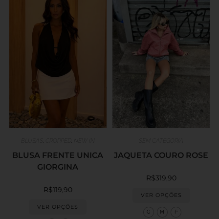
BLUSAS
,
CROPPED
,
NEW IN
SEM CATEGORIA
BLUSA FRENTE UNICA
JAQUETA COURO ROSE
GIORGINA
R$
319,90
R$
119,90
VER OPÇÕES
VER OPÇÕES
G
M
P