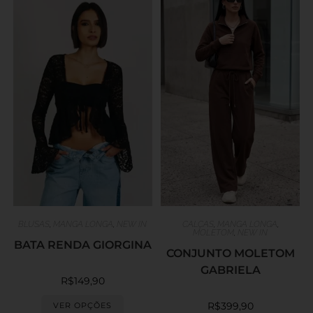
BLUSAS
,
MANGA LONGA
,
NEW IN
CALÇAS
,
MANGA LONGA
,
MOLETOM
,
NEW IN
BATA RENDA GIORGINA
CONJUNTO MOLETOM
GABRIELA
R$
149,90
R$
399,90
VER OPÇÕES