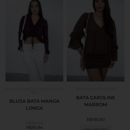
BLUSAS
,
CASACOS
,
MANGA LONGA
,
BLUSAS
,
MANGA LONGA
SALE
BATA CAROLINE
BLUSA BATA MANGA
MARROM
LONGA
R$
159,90
R$
159,90
R$
95,94
VER OPÇÕES