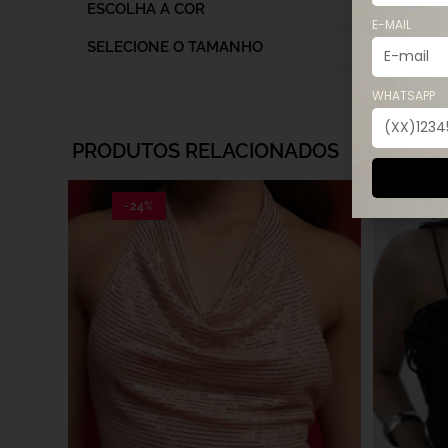
ESCOLHA A COR
E-MAIL
SELECIONE O TAMANHO
WHATSAPP
PRODUTOS RELACIONADOS
-24%