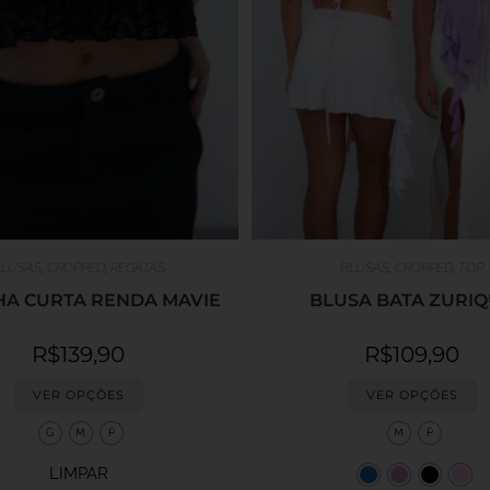
LUSAS
,
CROPPED
,
REGATAS
BLUSAS
,
CROPPED
,
TOP
HA CURTA RENDA MAVIE
BLUSA BATA ZURI
R$
139,90
R$
109,90
VER OPÇÕES
VER OPÇÕES
G
M
P
M
P
LIMPAR