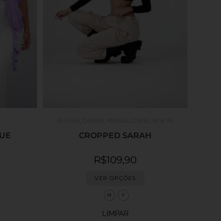
BLUSAS
,
CAMISA
,
MANGA LONGA
,
NEW IN
QUE
CROPPED SARAH
R$
109,90
VER OPÇÕES
M
P
LIMPAR