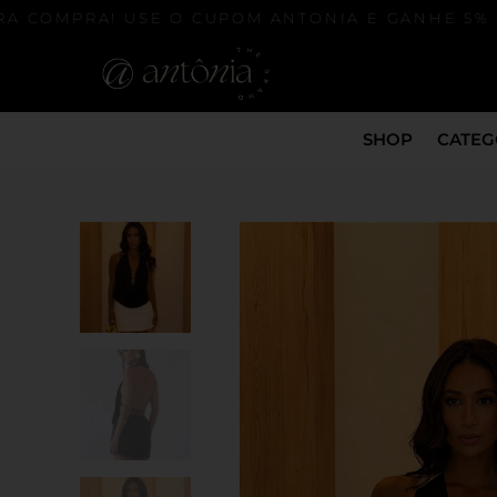
 COMPRA! USE O CUPOM ANTONIA E GANHE 5% NA
SHOP
CATEG