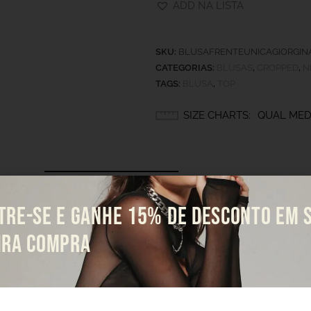
ADD NA LISTA
SKU:
BLUSAFRENTEUNICAGIORGIN
CATEGORIAS:
BLUSAS
,
CROPPED
,
N
TAGS:
BLUSA
,
TOP
SIZE CHARTS
QUAL MED
INFORMAÇÃO ADICIONAL
AVALIAÇÕES (0)
TRE-SE E GANHE 15% DE DESCONTO EM 
IRA COMPRA
1 KG
10 × 10 ×