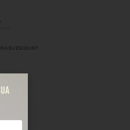
A
EW IN
IDA EU ESCOLHO?
SUA
 2 CM