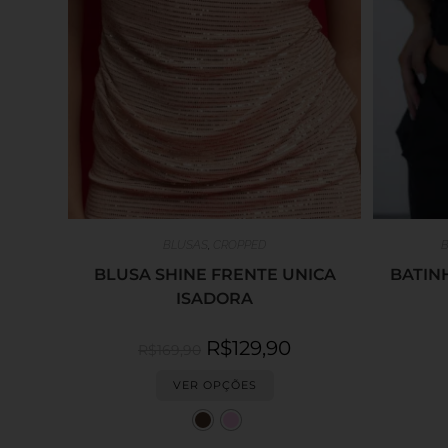
BLUSAS
,
CROPPED
B
BLUSA SHINE FRENTE UNICA
BATIN
ISADORA
R$
129,90
R$
169,90
VER OPÇÕES