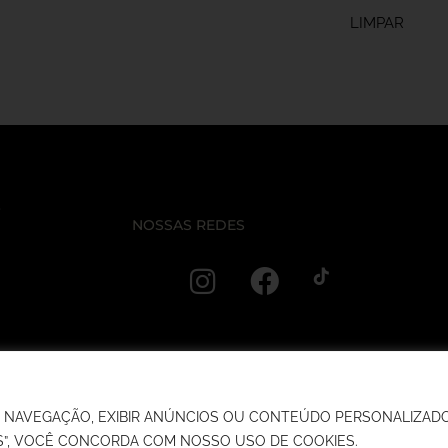
LIMPAR
s
NOSSAS REDES
e
DE NAVEGAÇÃO, EXIBIR ANÚNCIOS OU CONTEÚDO PERSONALIZAD
FLORIANO, 687 - SALA 03 - SANTA CRUZ DO SUL/RS
OS”, VOCÊ CONCORDA COM NOSSO USO DE COOKIES.