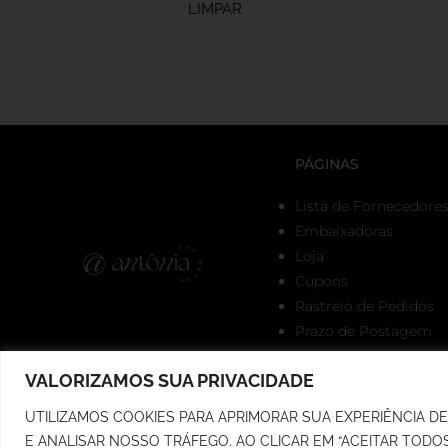
LIMPAR
PÁGINAS
Lista de Fornecedore
Embaixadoras
Loja
Cupons
Rastreio de Pedidos
Prazo de Postagem
Política de Troca
VALORIZAMOS SUA PRIVACIDADE
Política de Privacidad
UTILIZAMOS COOKIES PARA APRIMORAR SUA EXPERIÊNCIA 
RUA MARECHAL 
E ANALISAR NOSSO TRÁFEGO. AO CLICAR EM “ACEITAR TOD