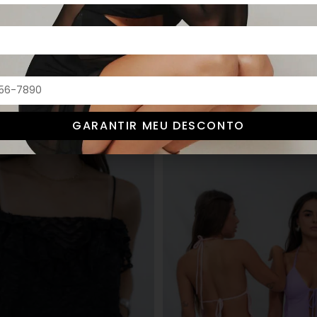
OFF
,
PRE
G
,
M
,
P
GARANTIR MEU DESCONTO