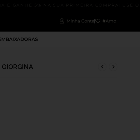
 E GANHE 5% NA SUA PRIMEIRA COMPRA! USE O 
Minha Conta
#Amo
EMBAIXADORAS
 GIORGINA