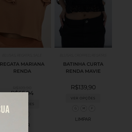
BLUSAS
,
REGATAS
,
SALE
BLUSAS
,
CROPPED
,
REGATAS
REGATA MARIANA
BATINHA CURTA
RENDA
RENDA MAVIE
R$
139,90
R$
109,90
R$
65,94
VER OPÇÕES
VER OPÇÕES
SUA
G
M
P
M
P
LIMPAR
LIMPAR