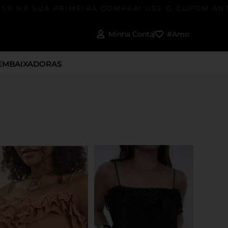
% NA SUA PRIMEIRA COMPRA! USE O CUPOM ANT
Minha Conta
#Amo
EMBAIXADORAS