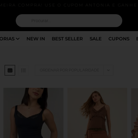
EIRA COMPRA! USE O CUPOM ANTONIA E GANHE 5
ORIAS
NEW IN
BEST SELLER
SALE
CUPONS
ORDENAR POR POPULARIDADE