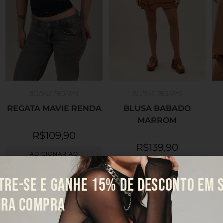
BLUSAS
,
REGATAS
BLUSAS
,
REGATAS
REGATA MAVIE RENDA
BLUSA BABADO
MARROM
R$
109,90
R$
139,90
ADICIONAR AO
CARRINHO
VER OPÇÕES
TRE-SE E GANHE 15% DE DESCONTO EM 
M
P
IRA COMPRA
LIMPAR