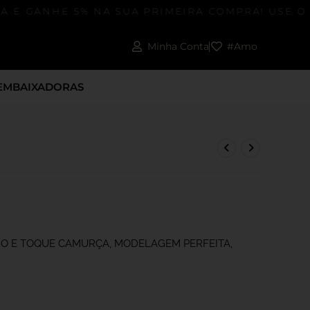
 E GANHE 5% NA SUA PRIMEIRA COMPRA! USE O 
Minha Conta
#Amo
EMBAIXADORAS
O E TOQUE CAMURÇA, MODELAGEM PERFEITA,