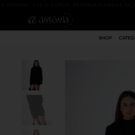
 COMPRA! USE O CUPOM ANTONIA E GANHE 5% NA
SHOP
CATEG