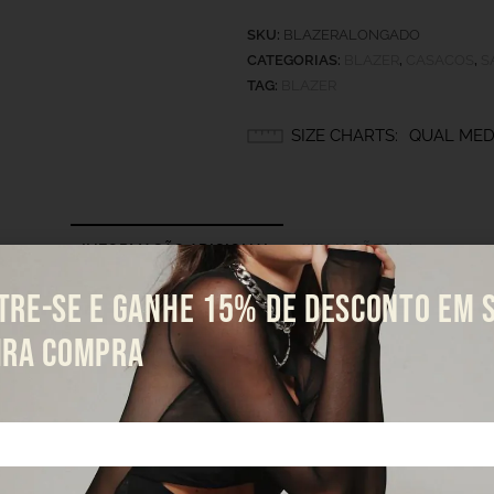
SKU:
BLAZERALONGADO
CATEGORIAS:
BLAZER
,
CASACOS
,
S
TAG:
BLAZER
SIZE CHARTS
QUAL MED
INFORMAÇÃO ADICIONAL
AVALIAÇÕES (0)
TRE-SE E GANHE 15% DE DESCONTO EM 
IRA COMPRA
1 KG
10 × 10 ×
M
,
P