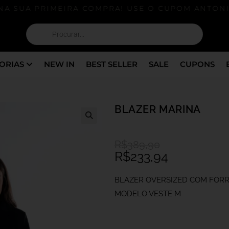
 SUA PRIMEIRA COMPRA! USE O CUPOM ANTONIA
ORIAS
NEW IN
BEST SELLER
SALE
CUPONS
BLAZER MARINA
R$
389,90
R$
233,94
BLAZER OVERSIZED COM FORR
MODELO VESTE M