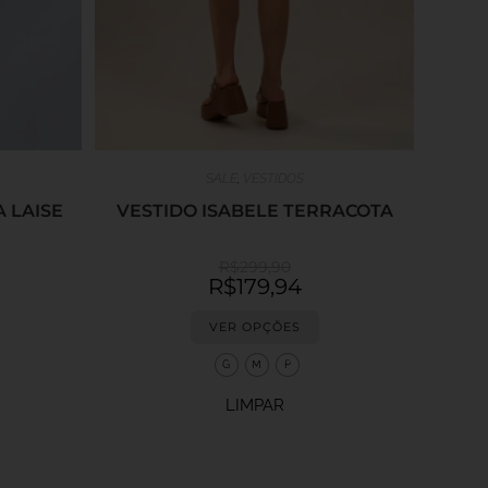
SALE
,
VESTIDOS
 LAISE
VESTIDO ISABELE TERRACOTA
R$
299,90
R$
179,94
VER OPÇÕES
G
M
P
LIMPAR