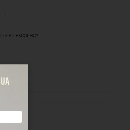
ALE
IDA EU ESCOLHO?
SUA
 2 CM