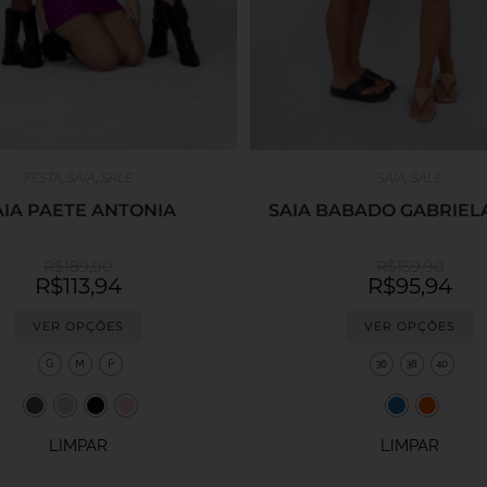
FESTA
,
SAIA
,
SALE
SAIA
,
SALE
AIA PAETE ANTONIA
SAIA BABADO GABRIELA
R$
189,90
R$
159,90
R$
113,94
R$
95,94
VER OPÇÕES
VER OPÇÕES
G
M
P
36
38
40
LIMPAR
LIMPAR