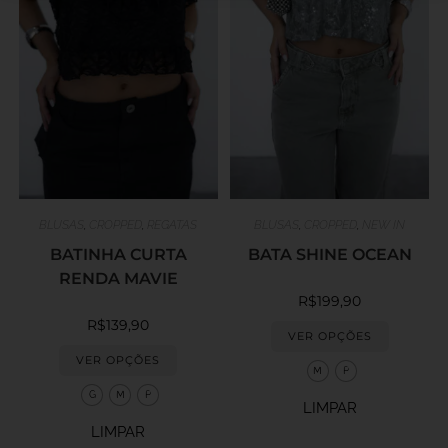
BLUSAS
,
CROPPED
,
REGATAS
BLUSAS
,
CROPPED
,
NEW IN
BATINHA CURTA
BATA SHINE OCEAN
RENDA MAVIE
R$
199,90
R$
139,90
VER OPÇÕES
VER OPÇÕES
M
P
G
M
P
LIMPAR
LIMPAR