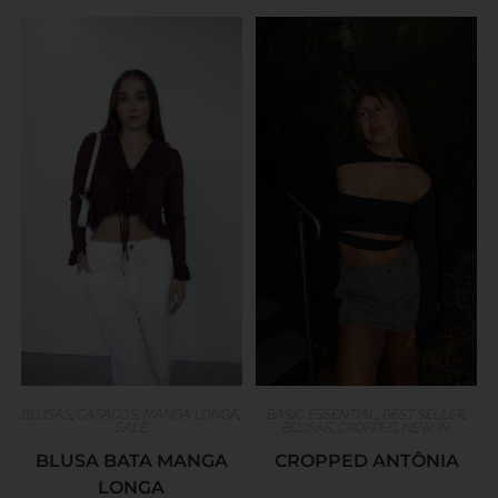
BLUSAS
,
CASACOS
,
MANGA LONGA
,
BASIC ESSENTIAL
,
BEST SELLER
,
SALE
BLUSAS
,
CROPPED
,
NEW IN
BLUSA BATA MANGA
CROPPED ANTÔNIA
LONGA