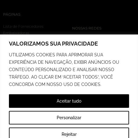
PÁGINAS
Lista de Fornecedores
NOSSAS REDES
Embaixadoras
Loja
VALORIZAMOS SUA PRIVACIDADE
Cupons
Rastreio de Pedidos
UTILIZAMOS COOKIES PARA APRIMORAR SUA
Prazo de Postagem
EXPERIÊNCIA DE NAVEGAÇÃO, EXIBIR ANÚNCIOS OU
Política de Troca
CONTEÚDO PERSONALIZADO E ANALISAR NOSSO
Política de Privacidade
TRÁFEGO. AO CLICAR EM “ACEITAR TODOS”, VOCÊ
CONCORDA COM NOSSO USO DE COOKIES.
Aceitar tudo
RUA MARECHAL FLORIANO, 687 - SALA 03 - SANTA CRUZ DO SUL/RS
Personalizar
DESENVOLVIDO POR IDEEN MARKETING DIGITAL | 2026 | © ANTONIA THE BRAND |
0
CNPJ 36.679.576/0001-74
Rejeitar