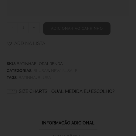
-
+
ADICIONAR AO CARRINHO
ADD NA LISTA
SKU:
BATINHAFLORALRENDA
CATEGORIAS:
BLUSAS
,
NEW IN
,
SALE
TAGS:
BATINHA
,
BLUSA
SIZE CHARTS
QUAL MEDIDA EU ESCOLHO?
INFORMAÇÃO ADICIONAL