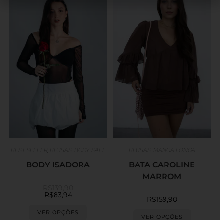
BEST SELLER
,
BLUSAS
,
BODY
,
SALE
BLUSAS
,
MANGA LONGA
BODY ISADORA
BATA CAROLINE
MARROM
R$
139,90
R$
83,94
R$
159,90
VER OPÇÕES
VER OPÇÕES