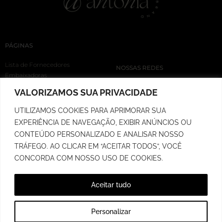
PÁGINAS
Lista de Fornecedores
NOSSAS REDES
Embaixadoras
Loja
VALORIZAMOS SUA PRIVACIDADE
Cupons
Rastreio de Pedidos
UTILIZAMOS COOKIES PARA APRIMORAR SUA
Prazo de Postagem
EXPERIÊNCIA DE NAVEGAÇÃO, EXIBIR ANÚNCIOS OU
Política de Troca
CONTEÚDO PERSONALIZADO E ANALISAR NOSSO
Política de Privacidade
TRÁFEGO. AO CLICAR EM “ACEITAR TODOS”, VOCÊ
CONCORDA COM NOSSO USO DE COOKIES.
Aceitar tudo
RUA MARECHAL FLORIANO, 687 - SALA 03 - SANTA CRUZ DO SUL/RS
Personalizar
DESENVOLVIDO POR IDEEN MARKETING DIGITAL | 2026 | © ANTONIA THE BRAND |