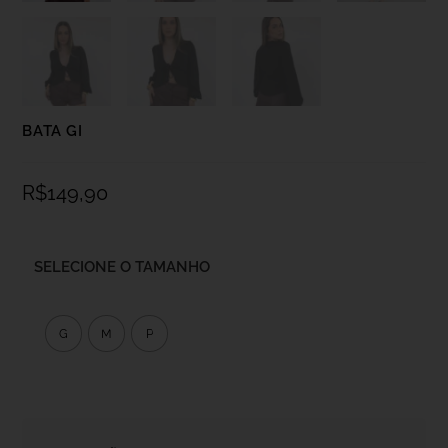
BATA GI
R$
149,90
SELECIONE O TAMANHO
G
M
P