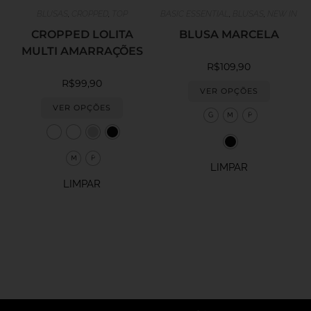
BLUSAS
,
CROPPED
,
TOP
BASIC ESSENTIAL
,
BLUSAS
,
NEW IN
CROPPED LOLITA
BLUSA MARCELA
MULTI AMARRAÇÕES
R$
109,90
R$
99,90
VER OPÇÕES
VER OPÇÕES
G
M
P
M
P
LIMPAR
LIMPAR