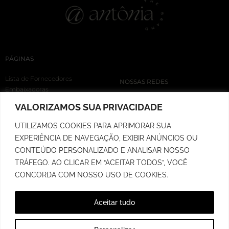
PÁGINAS
Lista de Fornecedores
NOSSAS REDES
Embaixadoras
Loja
VALORIZAMOS SUA PRIVACIDADE
Cupons
Rastreio de Pedidos
UTILIZAMOS COOKIES PARA APRIMORAR SUA
Prazo de Postagem
EXPERIÊNCIA DE NAVEGAÇÃO, EXIBIR ANÚNCIOS OU
Política de Troca
CONTEÚDO PERSONALIZADO E ANALISAR NOSSO
Política de Privacidade
TRÁFEGO. AO CLICAR EM “ACEITAR TODOS”, VOCÊ
CONCORDA COM NOSSO USO DE COOKIES.
Aceitar tudo
RUA MARECHAL FLORIANO, 687 - SALA 03 - SANTA CRUZ DO SUL/RS