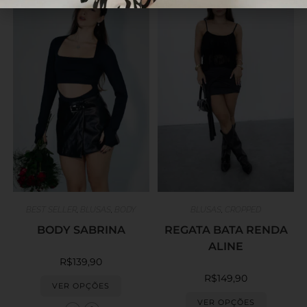
BEST SELLER
,
BLUSAS
,
BODY
BLUSAS
,
CROPPED
BODY SABRINA
REGATA BATA RENDA
ALINE
R$
139,90
R$
149,90
VER OPÇÕES
VER OPÇÕES