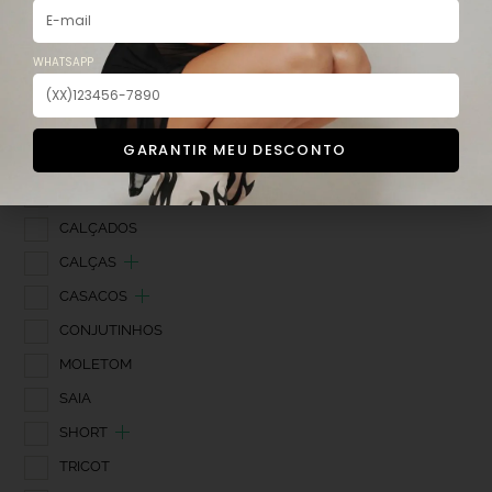
SALE
SEM CATEGORIA
WHATSAPP
NEW IN
BEST SELLER
GARANTIR MEU DESCONTO
BLUSAS
BODY
CALÇADOS
CALÇAS
CASACOS
CONJUTINHOS
MOLETOM
SAIA
SHORT
TRICOT