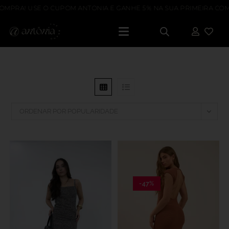
OMPRA! USE O CUPOM ANTONIA E GANHE 5% NA SUA PRIMEIRA COM
ORDENAR POR POPULARIDADE
-47%