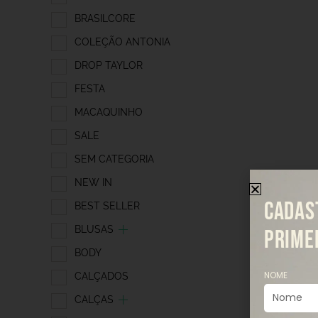
BRASILCORE
COLEÇÃO ANTONIA
DROP TAYLOR
FESTA
MACAQUINHO
SALE
SEM CATEGORIA
NEW IN
CADAS
BEST SELLER
BLUSAS
PRIME
BODY
NOME
CALÇADOS
CALÇAS