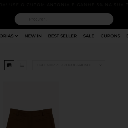
A! USE O CUPOM ANTONIA E GANHE 5% NA SUA P
ORIAS
NEW IN
BEST SELLER
SALE
CUPONS
ORDENAR POR POPULARIDADE