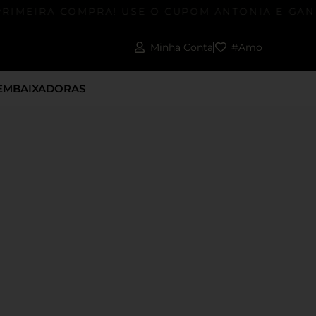
RIMEIRA COMPRA! USE O CUPOM ANTONIA E GANH
Minha Conta
#Amo
EMBAIXADORAS