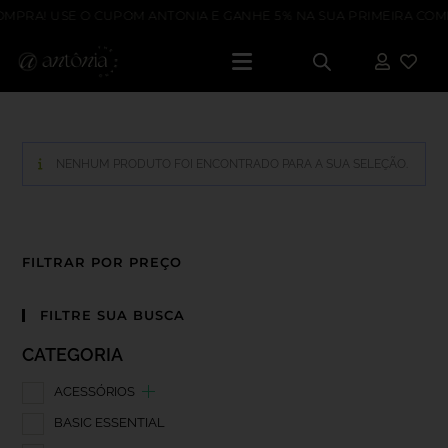
OMPRA! USE O CUPOM ANTONIA E GANHE 5% NA SUA PRIMEIRA COM
NENHUM PRODUTO FOI ENCONTRADO PARA A SUA SELEÇÃO.
FILTRAR POR PREÇO
FILTRE SUA BUSCA
CATEGORIA
ACESSÓRIOS
BASIC ESSENTIAL