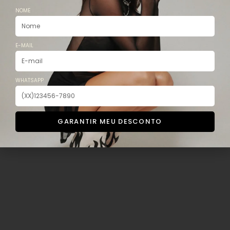
NOME
CASACOS
CONJUTINHOS
MOLETOM
E-MAIL
SAIA
SHORT
WHATSAPP
TRICOT
VESTIDOS
GARANTIR MEU DESCONTO
FILTRO