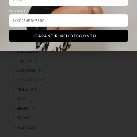
SEM CATEGORIA
WHATSAPP
NEW IN
BEST SELLER
BLUSAS
GARANTIR MEU DESCONTO
BODY
CALÇADOS
CALÇAS
CASACOS
CONJUTINHOS
MOLETOM
SAIA
SHORT
TRICOT
VESTIDOS