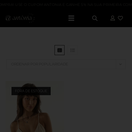
OMPRA! USE O CUPOM ANTONIA E GANHE 5% NA SUA PRIMEIRA COMP
ORDENAR POR POPULARIDADE
FORA DE ESTOQUE