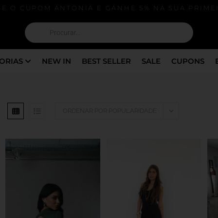
E O CUPOM ANTONIA E GANHE 5% NA SUA PRIMEI
ORIAS
NEW IN
BEST SELLER
SALE
CUPONS
ORDENAR POR POPULARIDADE