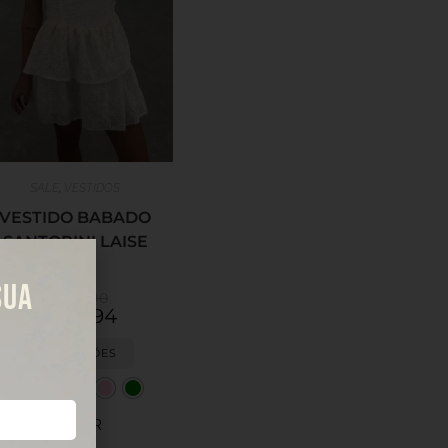
SALE
,
VESTIDOS
VESTIDO BABADO
SANTORINI LAISE
SUA
R$
209,90
R$
125,94
VER OPÇÕES
LIMPAR