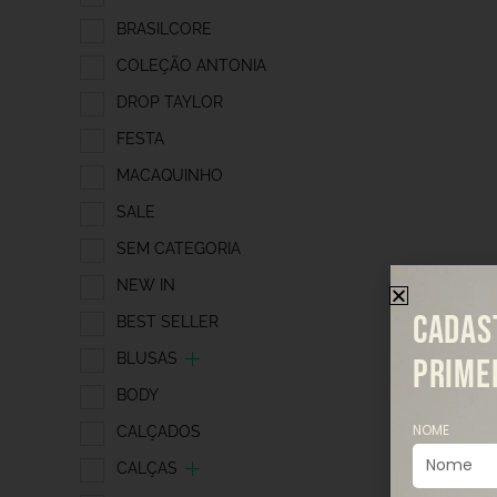
BRASILCORE
COLEÇÃO ANTONIA
DROP TAYLOR
FESTA
MACAQUINHO
SALE
SEM CATEGORIA
NEW IN
CADAS
BEST SELLER
BLUSAS
PRIME
BODY
NOME
CALÇADOS
CALÇAS