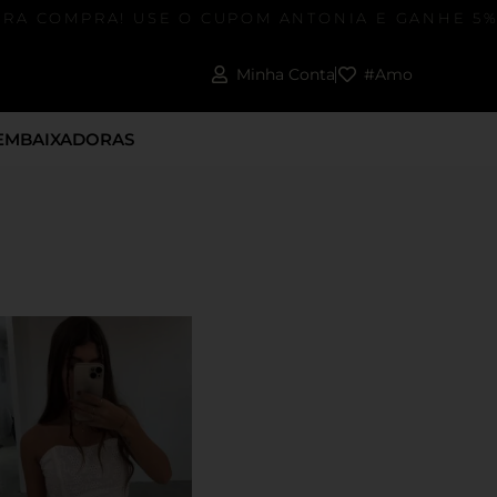
RA COMPRA! USE O CUPOM ANTONIA E GANHE 5% 
Minha Conta
#Amo
EMBAIXADORAS