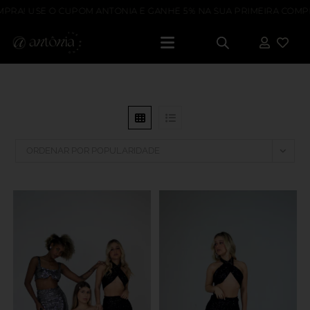
PRA! USE O CUPOM ANTONIA E GANHE 5% NA SUA PRIMEIRA COMPR
ORDENAR POR POPULARIDADE