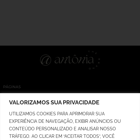
PÁGINAS
Lista de Fornecedores
NOSSAS REDES
VALORIZAMOS SUA PRIVACIDADE
Embaixadoras
Loja
UTILIZAMOS COOKIES PARA APRIMORAR SUA
Cupons
EXPERIÊNCIA DE NAVEGAÇÃO, EXIBIR ANÚNCIOS OU
Rastreio de Pedidos
CONTEÚDO PERSONALIZADO E ANALISAR NOSSO
Prazo de Postagem
TRÁFEGO. AO CLICAR EM “ACEITAR TODOS”, VOCÊ
Política de Troca