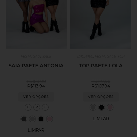
FESTA
,
SAIA
,
SALE
CROPPED
,
FESTA
,
SALE
,
TOP
SAIA PAETE ANTONIA
TOP PAETE LOLA
R$
189,90
R$
179,90
R$
113,94
R$
107,94
VER OPÇÕES
VER OPÇÕES
G
M
P
LIMPAR
LIMPAR