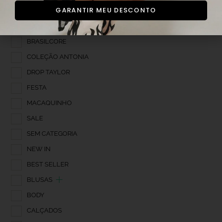
GARANTIR MEU DESCONTO
BIQUINIS
BOLSAS
BRASILCORE
COLEÇÃO ANTONIA
DROP TAYLOR
FESTA
MACAQUINHO
SALE
SEM CATEGORIA
NEW IN
BEST SELLER
BLUSAS
BODY
CALÇADOS